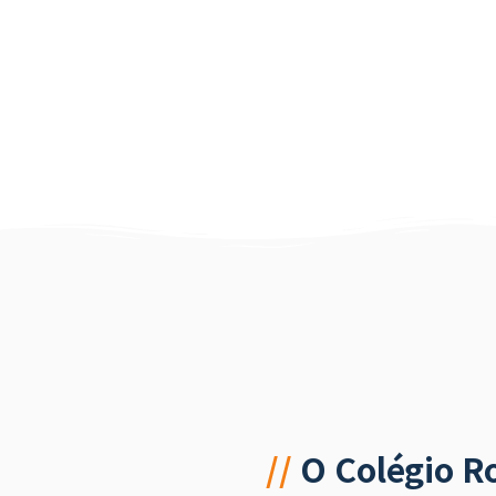
//
O Colégio R