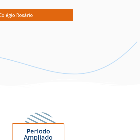
Colégio Rosário
Período
Ampliado