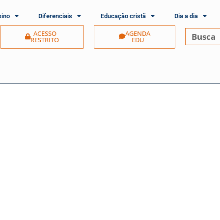
sino
Diferenciais
Educação cristã
Dia a dia
ACESSO
AGENDA
RESTRITO
EDU