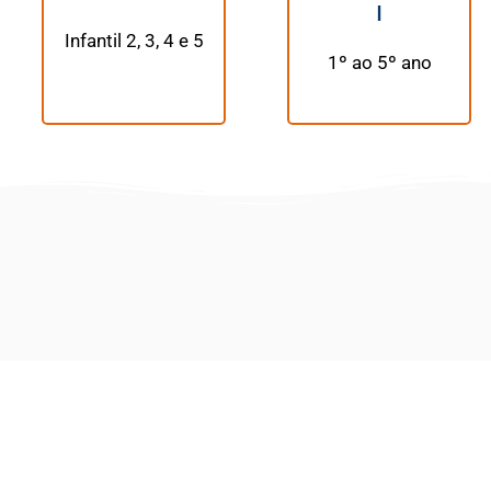
I
Infantil 2, 3, 4 e 5
1º ao 5º ano
//
Etapas do processo de matrí