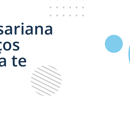
sariana
ços
a te