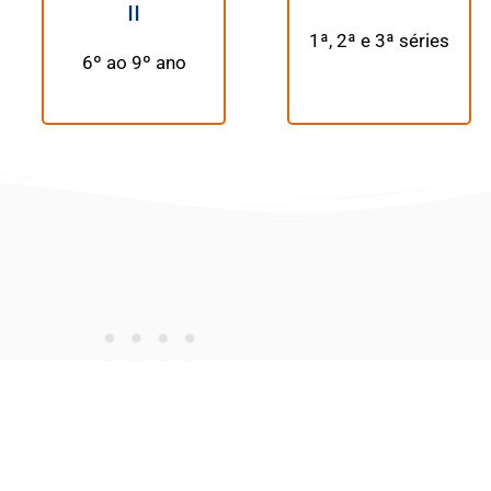
II
1ª, 2ª e 3ª séries
6º ao 9º ano
cula para alunos novos