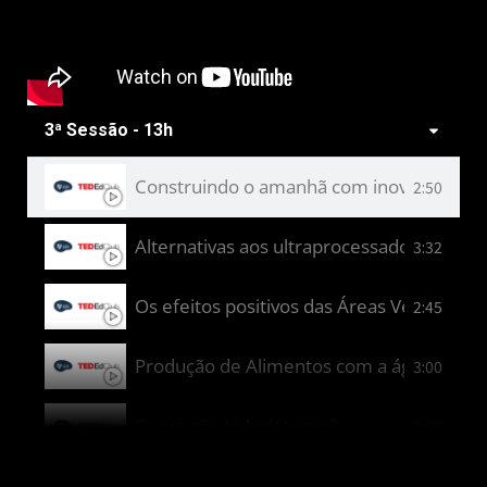
Viagem interestelar: o poder das inteligênci
8:28
Homenagem ou apropriação? O uso inade
4:55
3ª Sessão - 13h
Rio Paraná: Gigante da natureza
2:26
Construindo o amanhã com inovação e e
2:50
Alternativas aos ultraprocessados
3:32
Os efeitos positivos das Áreas Verdes par
2:45
Produção de Alimentos com a água do m
3:00
O que são hidrelétricas?
2:25
Guardiões do nosso tesouro azul: Proteg
2:27