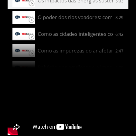
Os impactos das energias sustentáveis na a
5:03
O poder dos rios voadores: como a Amazôni
3:29
Como as cidades inteligentes contribuem 
6:42
Como as impurezas do ar afetam o ciclo d
2:47
Poluição dos aquíferos e a importância d
2:09
Sustentabilidade urbana em Curitiba: O pa
2:23
Como as escolas e faculdades impactam nos
5:58
Soluções e inovações para um futuro melho
2:55
Moda sustentável - Marina
7:08