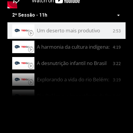
2ª Sessão - 11h
Um deserto mais produtivo
2:53
A harmonia da cultura indígena: instrume
4:19
A desnutrição infantil no Brasil
3:22
Explorando a vida do rio Belém: nossoa a
3:19
Rio Belém e a importância da limpeza
2:05
Tecnologia indígena
11:01
IAs e exploração espacial: uma relação?
9:41