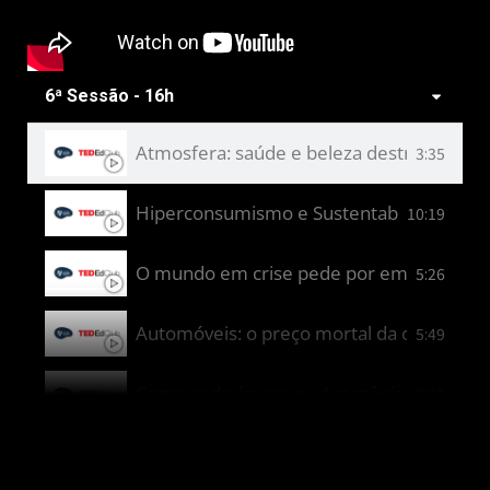
Promovendo um futuro sustentável através 
6:30
Programado para quebrar. - Davi
6:25
6ª Sessão - 16h
A beleza em foco: ressignificando as em
4:50
Atmosfera: saúde e beleza destruída. - La
3:35
Pra que serve a guerra? - Alice
2:16
Hiperconsumismo e Sustentabilidade: O d
10:19
O mundo em crise pede por empatia - Vit
5:26
Automóveis: o preço mortal da conveniên
5:49
Como cada árvore na Amazônia afeta o clim
3:33
Pequenas atitudes humanas que afetam o 
3:49