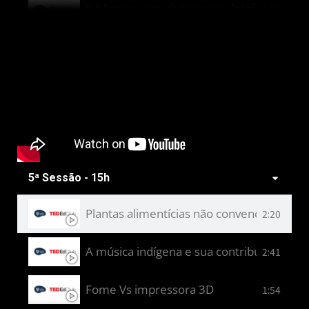
Biblioteca virtual de jogos eletrônicos
3:35
Ao infinito e além: IAs e seu uso na explo
6:48
5ª Sessão - 15h
Plantas alimentícias não convencionais
2:20
A música indígena e sua contribuição par
2:41
Fome Vs impressora 3D
1:54