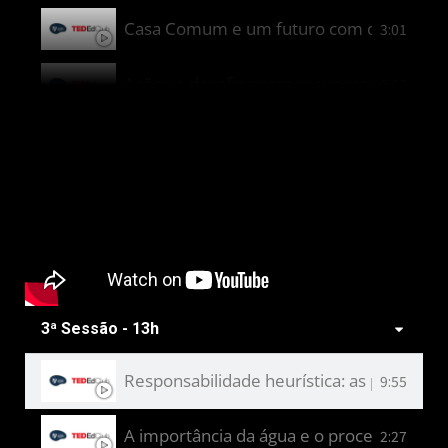
Casa Comum e um futuro com que devemo
3:01
6:03
Propostas e propósitos - Beatriz
4:43
Lixo Eletrônico - Lorenzo
3:45
Cultivando o futuro: aplicações tecnológic
6:02
O papel das árvores no ciclo da água: com
1:27
3ª Sessão - 13h
Solidariedade em tempos de crise: ações c
1:54
Responsabilidade heurística: as políticas 
9:55
A importância da água e o processo da dese
2:27