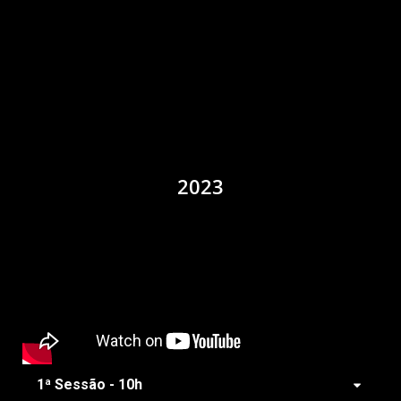
Desafios e limitações no clima árido. - Fe
1:58
Redução de impacto ambiental com eco pa
3:25
O aquecimento global e a expansão da arid
4:23
Gotas de inovação: sustentabilidade atravé
10:14
2023
1ª Sessão - 10h