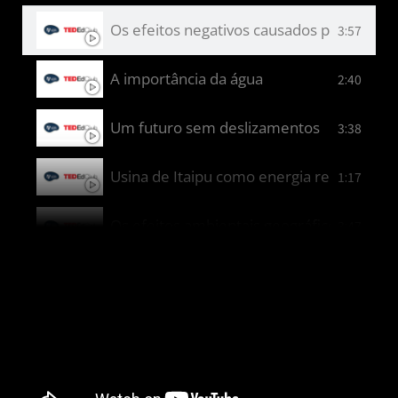
Os efeitos negativos causados pela falta 
3:57
A importância da água
2:40
Um futuro sem deslizamentos
3:38
Usina de Itaipu como energia renovável
1:17
Os efeitos ambientais geográficos e urba
3:47
Até onde vão as inteligências artificiais?
7:08
Cultura Maker na prevenção de deslizame
2:58
O que é comida de verdade?
4:04