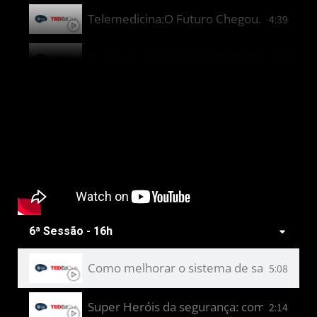
Telemedicina:O Futuro Chegou.
4:39
Aventuras às margens do rio Paraná
2:28
Como a cultura maker está mudando a f
2:34
O boldo e as raízes da cultura indígena
2:34
A importância dos rios
3:26
Fonte de informações confiáveis para me
5:57
6ª Sessão - 16h
Como melhorar o sistema de saúde públi
5:08
Super Heróis da segurança: como a cultu
2:14