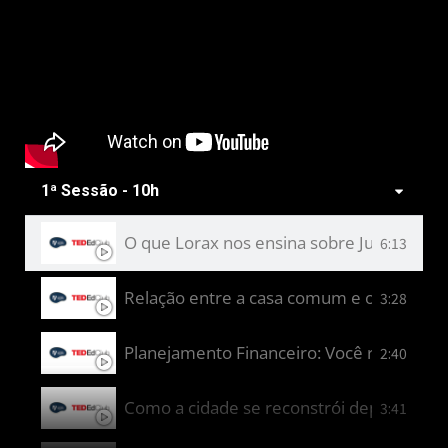
1ª Sessão - 10h
O que Lorax nos ensina sobre Justiça Clim
6:13
Relação entre a casa comum e o ser. - Isa
3:28
2:40
Como a cidade se reconstrói depois das e
3:41