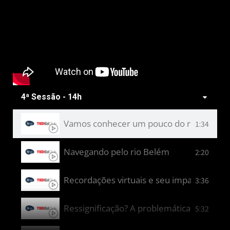
Crianças têm pressa
3:45
Como as aeronaves impactam na medicin
4:53
Das modificações da realidade: o que pod
5:25
4ª Sessão - 14h
Vamos conhecer um pouco do rio Paraná
1:34
Navegando pelo rio Belém
2:20
Recordações virtuais e seu impacto no 
3:36
Ressignificação? A problemática da aprop
5:32