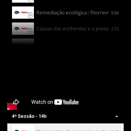
Remediação ecológica : fitorremediação 
5:56
Causas das enchentes e a preservação do
2:32
Ecopolis: alimento hoje, cidade do amanh
4:50
Inovação Urbana: Confecção de Eco Pavers
3:58
Luthieria sustentável: aplicando upcyclin
3:53
Transformando calçadas em soluções: o u
3:01
4ª Sessão - 14h