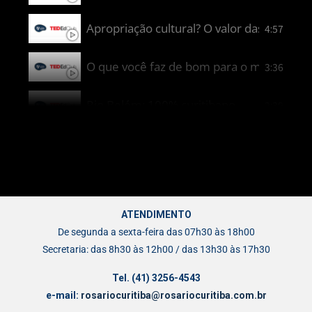
Apropriação cultural? O valor das ervas m
4:57
O que você faz de bom para o mundo?
3:36
Rio Belém: 100% curitibano
2:39
Cataratas do Iguaçu e o turismo sustentáv
2:26
Os efeitos ambientais geográficos e urba
3:28
ATENDIMENTO
De segunda a sexta-feira das 07h30 às 18h00
Secretaria: das 8h30 às 12h00 / das 13h30 às 17h30
Tel. (41) 3256-4543
e-mail:
rosariocuritiba@rosariocuritiba.com.br