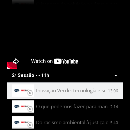
O impacto da poluição na água da chuva: p
2:51
Um congestionamento ecológico - João Vi
3:32
Agricultura em climas áridos da América. 
2:21
Justiça Climática e a desigualdade entre o
8:25
Pirâmides solares: energia limpa para o fu
2:25
2ª Sessão - - 11h
Inovação Verde: tecnologia e sustentabil
13:06
O que podemos fazer para manter o clima
2:14
Do racismo ambiental à justiça climática. -
5:40