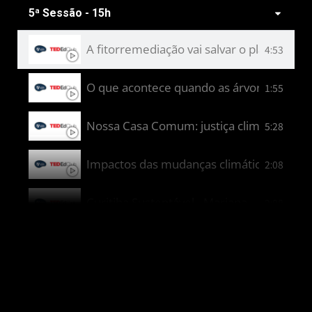
5ª Sessão - 15h
Um mundo sem cores - Cecília
6:26
A fitorremediação vai salvar o planeta ou 
4:53
O que acontece quando as árvores desap
1:55
Nossa Casa Comum: justiça climática e a f
5:28
Impactos das mudanças climáticas na com
2:08
Curitiba Sustentável - Mariana
2:08
Medidas e soluções para evitar as enchent
1:50
A grande aventura das nuvens: Como as á
1:35