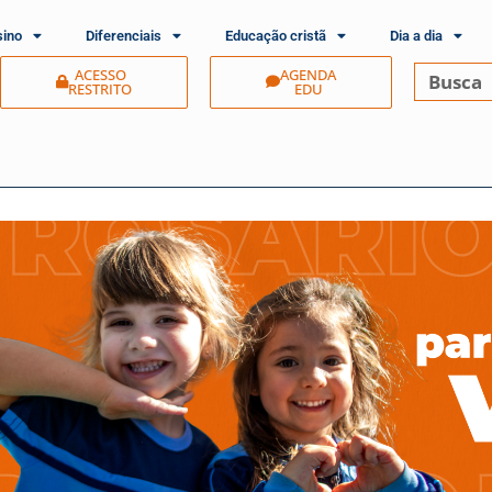
sino
Diferenciais
Educação cristã
Dia a dia
ACESSO
AGENDA
RESTRITO
EDU