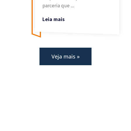
parceria que ...
Leia mais
Veja mais »
tividades extracurriculares
Família
2024
canal