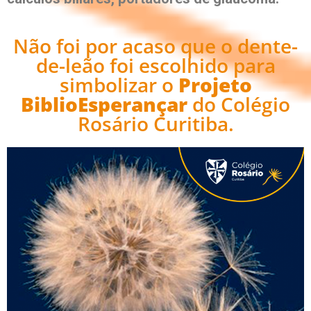
Não foi por acaso que o dente-
de-leão foi escolhido para
simbolizar o
Projeto
BiblioEsperançar
do Colégio
Rosário Curitiba.