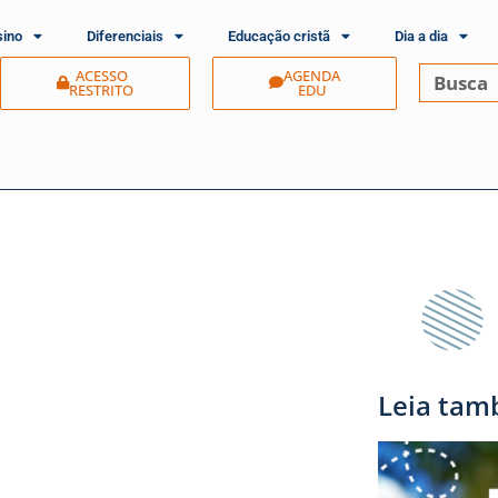
sino
Diferenciais
Educação cristã
Dia a dia
ACESSO
AGENDA
RESTRITO
EDU
Leia tam