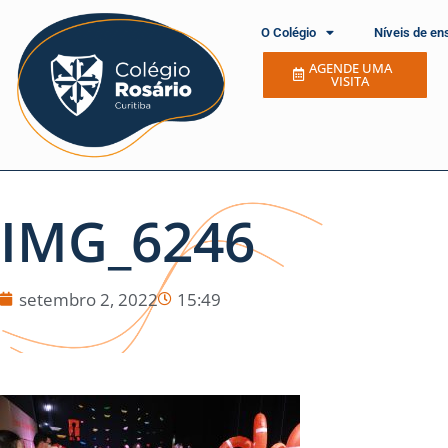
O Colégio
Níveis de en
AGENDE UMA
VISITA
IMG_6246
setembro 2, 2022
15:49