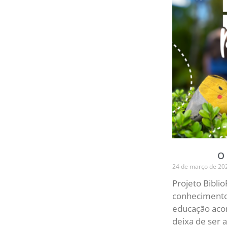
O 
24 de março de 20
Projeto Bibli
conhecimento
educação acon
deixa de ser 