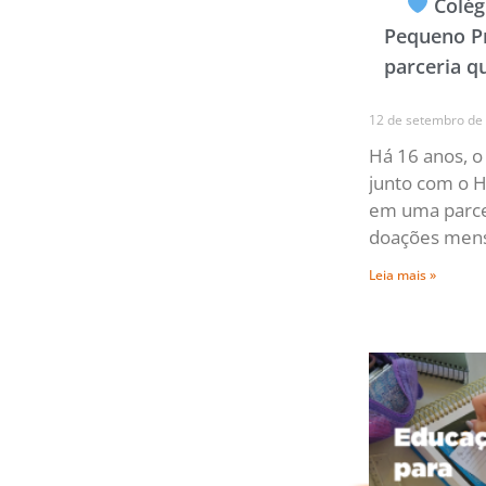
Colég
Pequeno Pr
parceria q
12 de setembro de
Há 16 anos, o
junto com o H
em uma parce
doações mens
Leia mais »