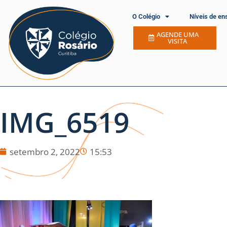
O Colégio
Níveis de en
AGENDE UMA
VISITA
IMG_6519
setembro 2, 2022
15:53