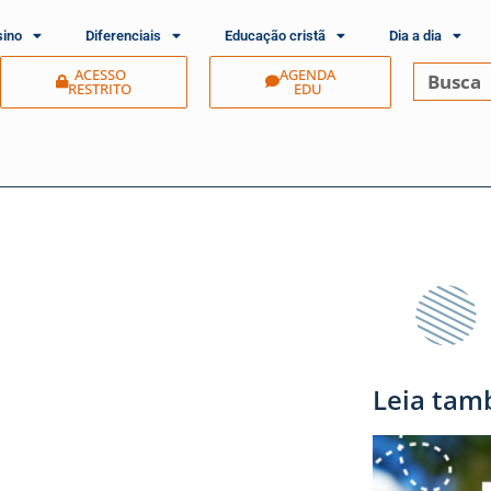
sino
Diferenciais
Educação cristã
Dia a dia
ACESSO
AGENDA
RESTRITO
EDU
Leia tam