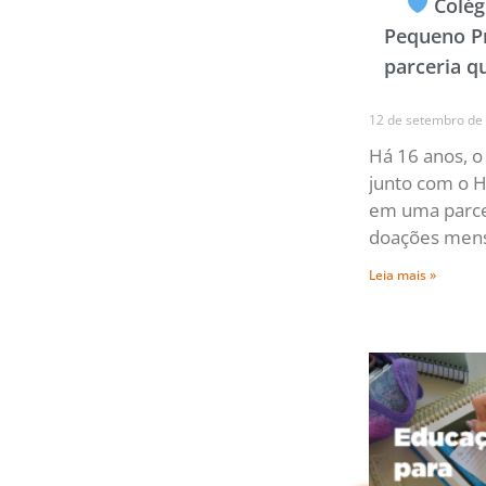
Colég
Pequeno Pr
parceria q
12 de setembro de
Há 16 anos, o
junto com o H
em uma parce
doações mens
Leia mais »