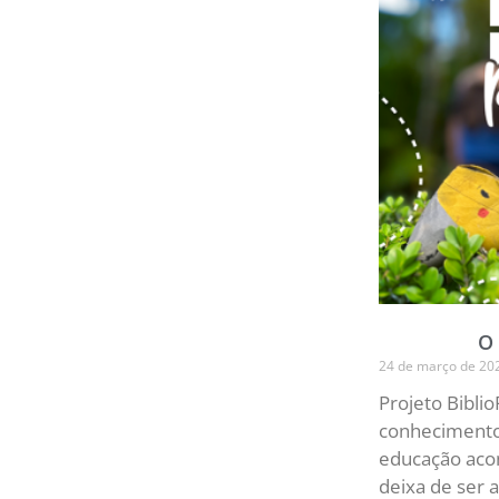
O 
24 de março de 20
Projeto Bibli
conhecimento
educação acon
deixa de ser 