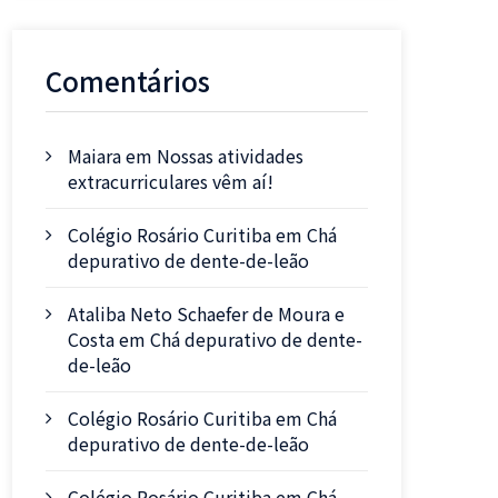
Comentários
Maiara
em
Nossas atividades
extracurriculares vêm aí!
Colégio Rosário Curitiba
em
Chá
depurativo de dente-de-leão
Ataliba Neto Schaefer de Moura e
Costa
em
Chá depurativo de dente-
de-leão
Colégio Rosário Curitiba
em
Chá
depurativo de dente-de-leão
Colégio Rosário Curitiba
em
Chá