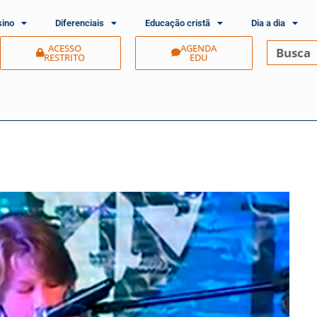
sino
Diferenciais
Educação cristã
Dia a dia
ACESSO
AGENDA
RESTRITO
EDU